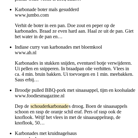
Karbonade boter mals gesudderd
www.jumbo.com
Verhit de boter in een pan. Doe zout en peper op de
karbonades. Braad ze even hard aan. Haal ze uit de pan. Giet
het water in de pan en…
Indiase curry van karbonades met bloemkool
www.ah.nl
Karbonades in stukken snijden, eventueel botje verwijderen.
Ui pellen en snipperen. In braadpan olie verhitten. Vlees in
ca. 4 min. bruin bakken. Ui toevoegen en 1 min. meebakken.
Saus erbij…
Broodje pulled BBQ-pork met sinaasappel, tijm en koolsalade
www.foodiesmagazine.nl
Dep de
schouderkarbonade
s droog. Boen de sinaasappels
schoon en rasp de oranje schil eraf. Pers of rasp ook de
knoflook. Wrijf het vlees in met de sinaasappelrasp, de
knoflook, 50…
Karbonades met kruidnagelsaus