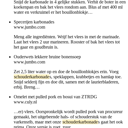
Snijd de karbonade in 4 gelijke stukken. Verhit de boter in een
koekenpan en bak het vlees rondom aan. Blus af met 400 ml
water en verkruimel er het bouillonblokje…
Specerijen karbonades
www.jumbo.com
Meng alle ingrediënten. Wrijf het vlees in met de marinade.
Laat het vlees 2 uur marineren. Rooster of bak het vlees tot
het gaar en goudbruin is.
Ouderwets lekkere bruine bonensoep
www.jumbo.com
Zet 2,5 liter water op en doe de bouillonblokjes erin. Voeg
schouderkarbonade
s, speklappen, krabbetjes en hamlap toe.
Snijd selderij fijn en doe dit, samen met de laurierbladeren,
erbij. Breng…
Omelet met pulled pork en bosui van ZTRDG
www.culy.nl
…er) vlees. Oorspronkelijk wordt pulled pork van procureur
gemaakt, het uitgebeende hals- of schouderstuk van de
varkensrib, maar met onze
schouderkarbonade
s gaat het ook
prima. Onze versie is zoet, zuur…