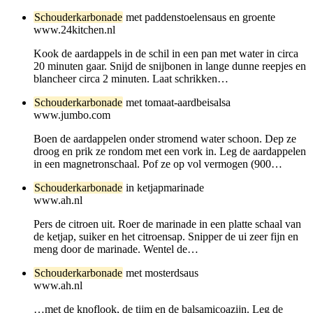
Schouderkarbonade
met paddenstoelensaus en groente
www.24kitchen.nl
Kook de aardappels in de schil in een pan met water in circa
20 minuten gaar. Snijd de snijbonen in lange dunne reepjes en
blancheer circa 2 minuten. Laat schrikken…
Schouderkarbonade
met tomaat-aardbeisalsa
www.jumbo.com
Boen de aardappelen onder stromend water schoon. Dep ze
droog en prik ze rondom met een vork in. Leg de aardappelen
in een magnetronschaal. Pof ze op vol vermogen (900…
Schouderkarbonade
in ketjapmarinade
www.ah.nl
Pers de citroen uit. Roer de marinade in een platte schaal van
de ketjap, suiker en het citroensap. Snipper de ui zeer fijn en
meng door de marinade. Wentel de…
Schouderkarbonade
met mosterdsaus
www.ah.nl
…met de knoflook, de tijm en de balsamicoazijn. Leg de