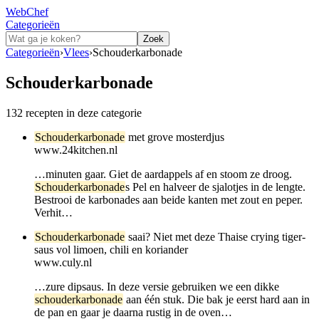
WebChef
Categorieën
Zoek
Categorieën
›
Vlees
›
Schouderkarbonade
Schouderkarbonade
132 recepten
in deze categorie
Schouderkarbonade
met grove mosterdjus
www.24kitchen.nl
…minuten gaar. Giet de aardappels af en stoom ze droog.
Schouderkarbonade
s Pel en halveer de sjalotjes in de lengte.
Bestrooi de karbonades aan beide kanten met zout en peper.
Verhit…
Schouderkarbonade
saai? Niet met deze Thaise crying tiger-
saus vol limoen, chili en koriander
www.culy.nl
…zure dipsaus. In deze versie gebruiken we een dikke
schouderkarbonade
aan één stuk. Die bak je eerst hard aan in
de pan en gaar je daarna rustig in de oven…