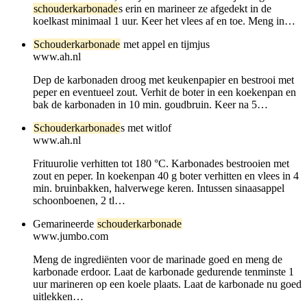
schouderkarbonade
s erin en marineer ze afgedekt in de
koelkast minimaal 1 uur. Keer het vlees af en toe. Meng in…
Schouderkarbonade
met appel en tijmjus
www.ah.nl
Dep de karbonaden droog met keukenpapier en bestrooi met
peper en eventueel zout. Verhit de boter in een koekenpan en
bak de karbonaden in 10 min. goudbruin. Keer na 5…
Schouderkarbonade
s met witlof
www.ah.nl
Frituurolie verhitten tot 180 °C. Karbonades bestrooien met
zout en peper. In koekenpan 40 g boter verhitten en vlees in 4
min. bruinbakken, halverwege keren. Intussen sinaasappel
schoonboenen, 2 tl…
Gemarineerde
schouderkarbonade
www.jumbo.com
Meng de ingrediënten voor de marinade goed en meng de
karbonade erdoor. Laat de karbonade gedurende tenminste 1
uur marineren op een koele plaats. Laat de karbonade nu goed
uitlekken…