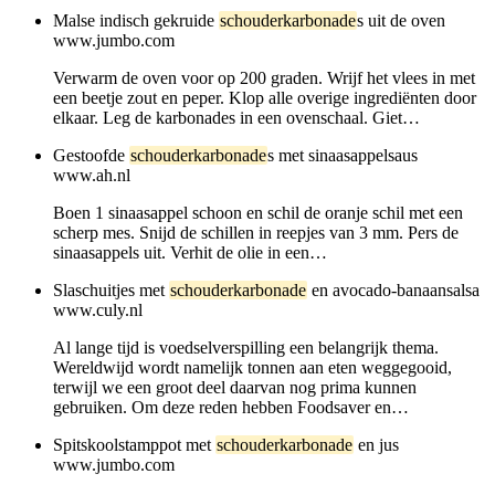
Malse indisch gekruide
schouderkarbonade
s uit de oven
www.jumbo.com
Verwarm de oven voor op 200 graden. Wrijf het vlees in met
een beetje zout en peper. Klop alle overige ingrediënten door
elkaar. Leg de karbonades in een ovenschaal. Giet…
Gestoofde
schouderkarbonade
s met sinaasappelsaus
www.ah.nl
Boen 1 sinaasappel schoon en schil de oranje schil met een
scherp mes. Snijd de schillen in reepjes van 3 mm. Pers de
sinaasappels uit. Verhit de olie in een…
Slaschuitjes met
schouderkarbonade
en avocado-banaansalsa
www.culy.nl
Al lange tijd is voedselverspilling een belangrijk thema.
Wereldwijd wordt namelijk tonnen aan eten weggegooid,
terwijl we een groot deel daarvan nog prima kunnen
gebruiken. Om deze reden hebben Foodsaver en…
Spitskoolstamppot met
schouderkarbonade
en jus
www.jumbo.com