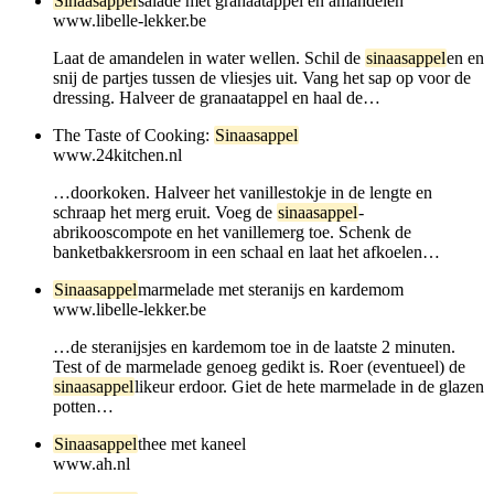
Sinaasappel
salade met granaatappel en amandelen
www.libelle-lekker.be
Laat de amandelen in water wellen. Schil de
sinaasappel
en en
snij de partjes tussen de vliesjes uit. Vang het sap op voor de
dressing. Halveer de granaatappel en haal de…
The Taste of Cooking:
Sinaasappel
www.24kitchen.nl
…doorkoken. Halveer het vanillestokje in de lengte en
schraap het merg eruit. Voeg de
sinaasappel
-
abrikooscompote en het vanillemerg toe. Schenk de
banketbakkersroom in een schaal en laat het afkoelen…
Sinaasappel
marmelade met steranijs en kardemom
www.libelle-lekker.be
…de steranijsjes en kardemom toe in de laatste 2 minuten.
Test of de marmelade genoeg gedikt is. Roer (eventueel) de
sinaasappel
likeur erdoor. Giet de hete marmelade in de glazen
potten…
Sinaasappel
thee met kaneel
www.ah.nl