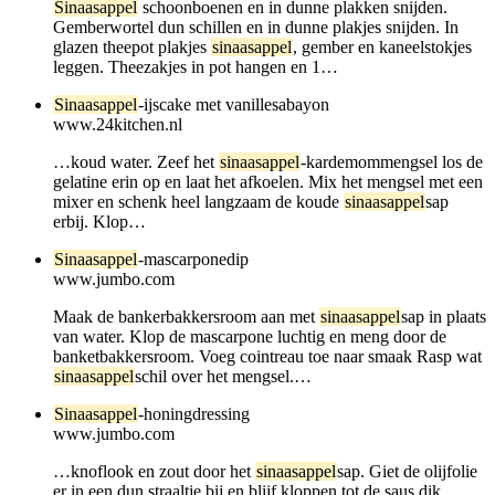
Sinaasappel
schoonboenen en in dunne plakken snijden.
Gemberwortel dun schillen en in dunne plakjes snijden. In
glazen theepot plakjes
sinaasappel
, gember en kaneelstokjes
leggen. Theezakjes in pot hangen en 1…
Sinaasappel
-ijscake met vanillesabayon
www.24kitchen.nl
…koud water. Zeef het
sinaasappel
-kardemommengsel los de
gelatine erin op en laat het afkoelen. Mix het mengsel met een
mixer en schenk heel langzaam de koude
sinaasappel
sap
erbij. Klop…
Sinaasappel
-mascarponedip
www.jumbo.com
Maak de bankerbakkersroom aan met
sinaasappel
sap in plaats
van water. Klop de mascarpone luchtig en meng door de
banketbakkersroom. Voeg cointreau toe naar smaak Rasp wat
sinaasappel
schil over het mengsel.…
Sinaasappel
-honingdressing
www.jumbo.com
…knoflook en zout door het
sinaasappel
sap. Giet de olijfolie
er in een dun straaltje bij en blijf kloppen tot de saus dik