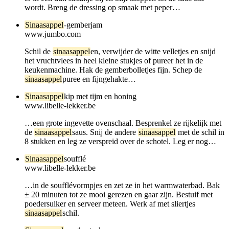
wordt. Breng de dressing op smaak met peper…
Sinaasappel
-gemberjam
www.jumbo.com
Schil de
sinaasappel
en, verwijder de witte velletjes en snijd
het vruchtvlees in heel kleine stukjes of pureer het in de
keukenmachine. Hak de gemberbolletjes fijn. Schep de
sinaasappel
puree en fijngehakte…
Sinaasappel
kip met tijm en honing
www.libelle-lekker.be
…een grote ingevette ovenschaal. Besprenkel ze rijkelijk met
de
sinaasappel
saus. Snij de andere
sinaasappel
met de schil in
8 stukken en leg ze verspreid over de schotel. Leg er nog…
Sinaasappel
soufflé
www.libelle-lekker.be
…in de soufflévormpjes en zet ze in het warmwaterbad. Bak
± 20 minuten tot ze mooi gerezen en gaar zijn. Bestuif met
poedersuiker en serveer meteen. Werk af met sliertjes
sinaasappel
schil.