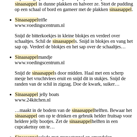
sinaasappel
in dunne plakken en halveer ze. Stort de pudding
op een schaal of bord en garneer met de plakken
sinaasappel
.
Sinaasappel
trifle
www.voedingscentrum.nl
Snijd de bitterkoekjes in kleine blokjes en verdeel over
schaaltjes. Schil de
sinaasappel
s. Snijd in blokjes en vang het
sap op. Verdeel de blokjes en het sap over de schaaltjes…
Sinaasappel
mandje
www.voedingscentrum.nl
Snijd de
sinaasappel
s door midden. Haal met een scherp
mesje het vruchtvlees eruit en snijd dit in stukjes. Snijd de
randen van de schil in zigzag. Doe de kwark, suiker…
Sinaasappel
jelly boats
www.24kitchen.nl
…maakt in de bodem van de
sinaasappel
helften. Bewaar het
sinaasappel
om op te drinken en gebruik helder fruitsap voor
heldere jelly bootjes. Zet de
sinaasappel
helften in een
cupcaketray om te…