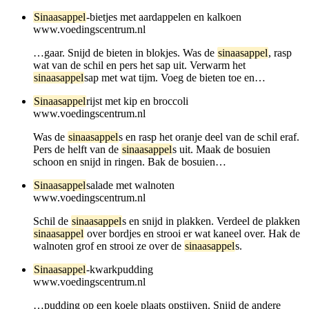
Sinaasappel
-bietjes met aardappelen en kalkoen
www.voedingscentrum.nl
…gaar. Snijd de bieten in blokjes. Was de
sinaasappel
, rasp
wat van de schil en pers het sap uit. Verwarm het
sinaasappel
sap met wat tijm. Voeg de bieten toe en…
Sinaasappel
rijst met kip en broccoli
www.voedingscentrum.nl
Was de
sinaasappel
s en rasp het oranje deel van de schil eraf.
Pers de helft van de
sinaasappel
s uit. Maak de bosuien
schoon en snijd in ringen. Bak de bosuien…
Sinaasappel
salade met walnoten
www.voedingscentrum.nl
Schil de
sinaasappel
s en snijd in plakken. Verdeel de plakken
sinaasappel
over bordjes en strooi er wat kaneel over. Hak de
walnoten grof en strooi ze over de
sinaasappel
s.
Sinaasappel
-kwarkpudding
www.voedingscentrum.nl
…pudding op een koele plaats opstijven. Snijd de andere