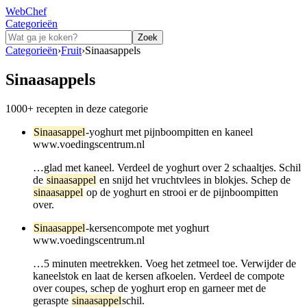
WebChef
Categorieën
Zoek
Categorieën
›
Fruit
›
Sinaasappels
Sinaasappels
1000+ recepten
in deze categorie
Sinaasappel
-yoghurt met pijnboompitten en kaneel
www.voedingscentrum.nl
…glad met kaneel. Verdeel de yoghurt over 2 schaaltjes. Schil
de
sinaasappel
en snijd het vruchtvlees in blokjes. Schep de
sinaasappel
op de yoghurt en strooi er de pijnboompitten
over.
Sinaasappel
-kersencompote met yoghurt
www.voedingscentrum.nl
…5 minuten meetrekken. Voeg het zetmeel toe. Verwijder de
kaneelstok en laat de kersen afkoelen. Verdeel de compote
over coupes, schep de yoghurt erop en garneer met de
geraspte
sinaasappel
schil.